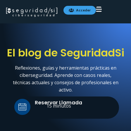
Ir
al
Acceder
contenido
Blog
Contacto
les
El blog de SeguridadSi
Reflexiones, guías y herramientas prácticas en
ciberseguridad. Aprende con casos reales,
técnicas actuales y consejos de profesionales en
activo.
Reservar Llamada
15 minutos