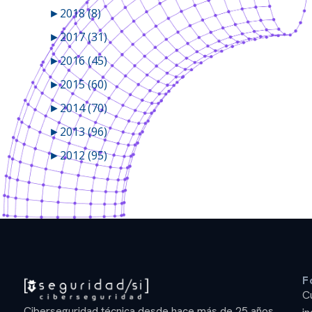
►
2018 (8)
►
2017 (31)
►
2016 (45)
►
2015 (60)
►
2014 (70)
►
2013 (96)
►
2012 (95)
F
C
Ciberseguridad técnica desde hace más de 25 años.