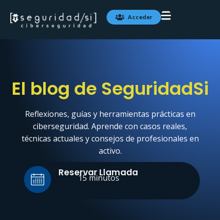
Ir
al
Acceder
contenido
Blog
Contacto
les
El blog de SeguridadSi
Reflexiones, guías y herramientas prácticas en
ciberseguridad. Aprende con casos reales,
técnicas actuales y consejos de profesionales en
activo.
Reservar Llamada
15 minutos