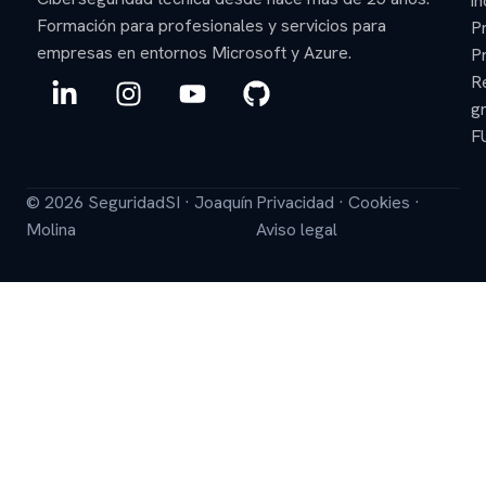
in
Formación para profesionales y servicios para
P
empresas en entornos Microsoft y Azure.
P
L
I
Y
G
R
i
n
o
i
gr
n
s
u
t
F
k
t
t
h
e
a
u
u
© 2026 SeguridadSI · Joaquín
Privacidad
·
Cookies
·
d
g
b
b
Molina
Aviso legal
i
r
e
n
a
-
m
i
n