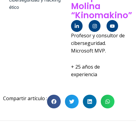
Molina
“Kinomakino”
L
I
Y
i
n
o
n
s
u
Profesor y consultor de
k
t
t
e
a
u
ciberseguridad.
d
g
b
Microsoft MVP.
i
r
e
n
a
-
m
i
+ 25 años de
n
experiencia
Compartir artículo :