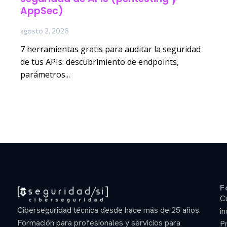
AppSec)
agosto 2, 2026
7 herramientas gratis para auditar la seguridad
de tus APIs: descubrimiento de endpoints,
parámetros...
F
C
Ciberseguridad técnica desde hace más de 25 años.
in
Formación para profesionales y servicios para
P