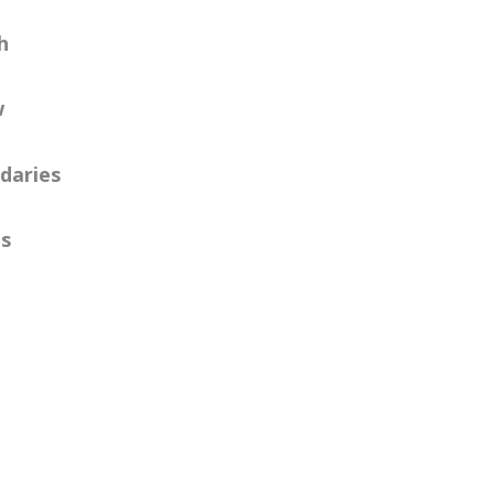
h
w
daries
s