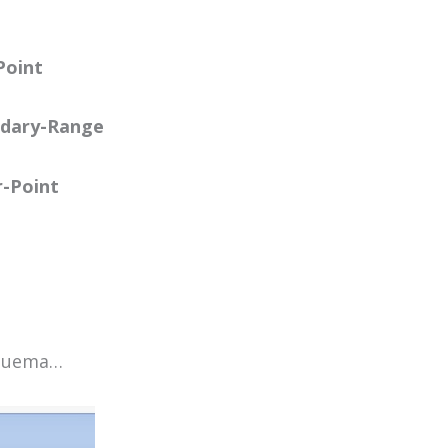
oint
dary-Range
-Point
squema…