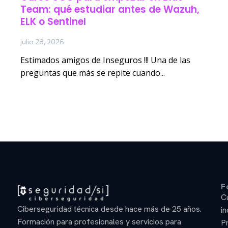
Team: qué estudiar antes de Wazuh,
ELK o Sentinel
julio 28, 2026
Estimados amigos de Inseguros !!! Una de las
preguntas que más se repite cuando...
F
C
Ciberseguridad técnica desde hace más de 25 años.
in
Formación para profesionales y servicios para
P