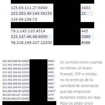
Es curioso como cuando
no tienes un buen
firewall, IDP o similar,
no te enteras de la
cantidad de amenazas
que las empresas
tenemos todos los días.
Aquí os pego unos