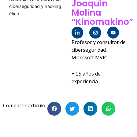
Joaquín
Molina
“Kinomakino”
L
I
Y
i
n
o
n
s
u
Profesor y consultor de
k
t
t
e
a
u
ciberseguridad.
d
g
b
Microsoft MVP.
i
r
e
n
a
-
m
i
+ 25 años de
n
experiencia
Compartir artículo :