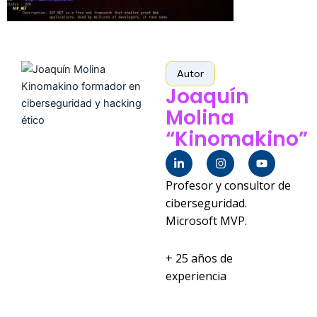
Autor
Joaquín
Molina
“Kinomakino”
L
I
Y
i
n
o
n
s
u
Profesor y consultor de
k
t
t
e
a
u
ciberseguridad.
d
g
b
Microsoft MVP.
i
r
e
n
a
-
m
i
+ 25 años de
n
experiencia