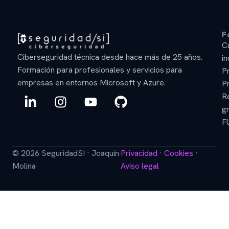
F
C
Ciberseguridad técnica desde hace más de 25 años.
in
Formación para profesionales y servicios para
P
empresas en entornos Microsoft y Azure.
P
L
I
Y
G
R
i
n
o
i
gr
n
s
u
t
F
k
t
t
h
e
a
u
u
© 2026 SeguridadSI · Joaquín
Privacidad
·
Cookies
·
d
g
b
b
Molina
Aviso legal
i
r
e
n
a
-
m
i
n