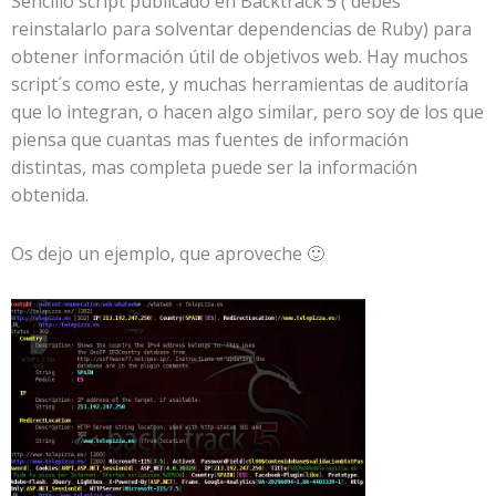
Sencillo script publicado en Backtrack 5 ( debes
reinstalarlo para solventar dependencias de Ruby) para
obtener información útil de objetivos web. Hay muchos
script´s como este, y muchas herramientas de auditoría
que lo integran, o hacen algo similar, pero soy de los que
piensa que cuantas mas fuentes de información
distintas, mas completa puede ser la información
obtenida.
Os dejo un ejemplo, que aproveche 🙂